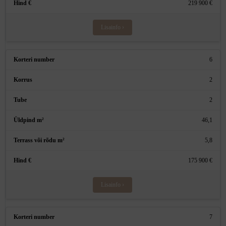
219 900 €
Lisainfo ›
6
2
2
46,1
5,8
175 900 €
Lisainfo ›
7