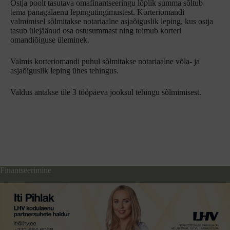
Ostja poolt tasutava omafinantseeringu lõplik summa sõltub
tema panagalaenu lepingutingimustest. Korteriomandi
valmimisel sõlmitakse notariaalne asjaõiguslik leping, kus ostja
tasub ülejäänud osa ostusummast ning toimub korteri
omandiõiguse üleminek.
Valmis korteriomandi puhul sõlmitakse notariaalne võla- ja
asjaõiguslik leping ühes tehingus.
Valdus antakse üle 3 tööpäeva jooksul tehingu sõlmimisest.
Finantseerimine