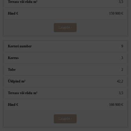
3,5
159 900 €
Lisainfo ›
9
3
2
42,2
3,5
166 900 €
Lisainfo ›