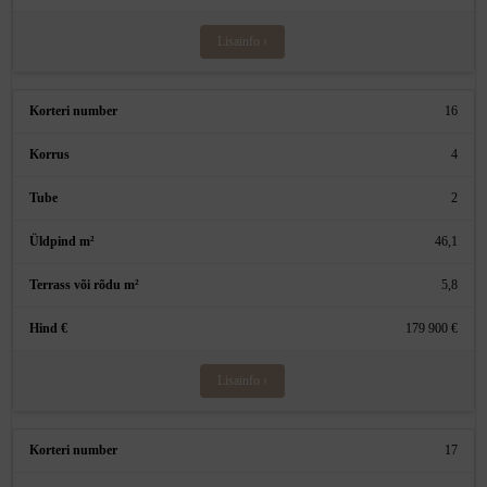
Lisainfo ›
16
4
2
46,1
5,8
179 900 €
Lisainfo ›
17