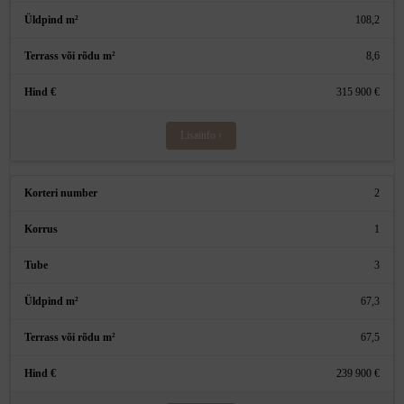
108,2
8,6
315 900 €
Lisainfo ›
2
1
3
67,3
67,5
239 900 €