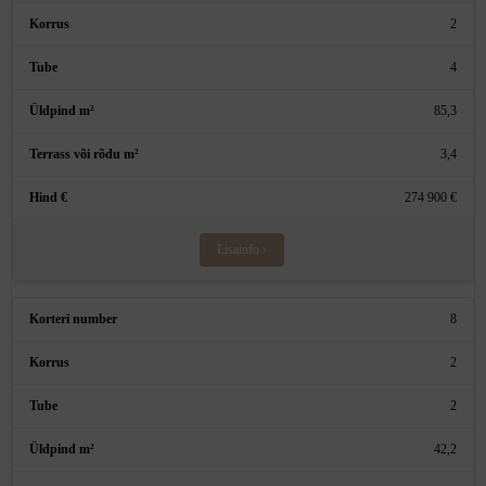
2
4
85,3
3,4
274 900 €
Lisainfo ›
8
2
2
42,2