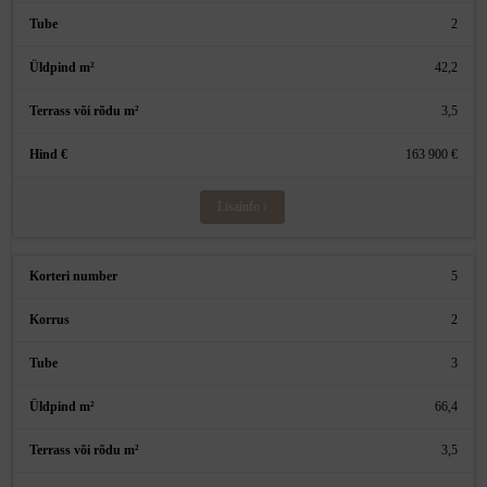
2
42,2
3,5
163 900 €
Lisainfo ›
5
2
3
66,4
3,5