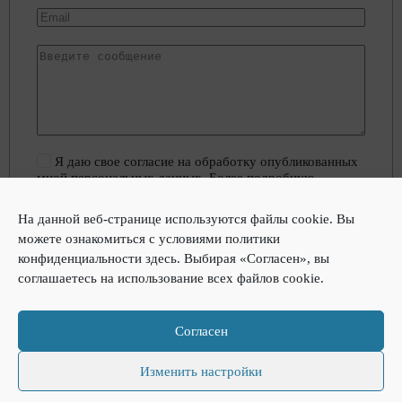
Я даю свое согласие на обработку опубликованных
мной персональных данных. Более подробную
информацию об обработке данных
можно найти здесь.
На данной веб-странице используются файлы cookie. Вы
можете ознакомиться с условиями политики
Отправка сообщения
конфиденциальности
здесь
. Выбирая «Согласен», вы
соглашаетесь на использование всех файлов cookie.
A
l
t
Согласен
e
r
n
Изменить настройки
a
t