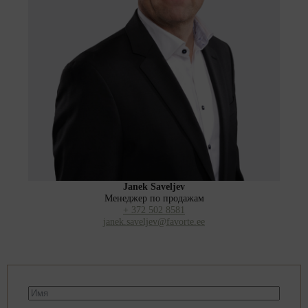
Janek Saveljev
Менеджер по продажам
+ 372 502 8581
janek.saveljev@favorte.ee